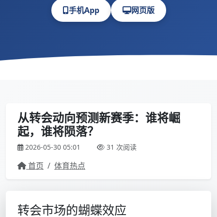
手机App
网页版
从转会动向预测新赛季：谁将崛
起，谁将陨落？
2026-05-30 05:01
31 次阅读
首页
/
体育热点
转会市场的蝴蝶效应