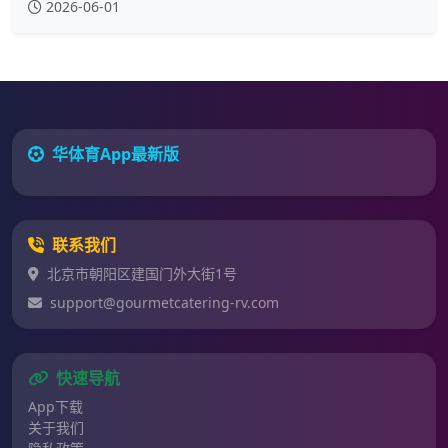
2026-06-01
华体育App最新版
联系我们
北京市朝阳区建国门外大街1号
support@gourmetcatering-rv.com
快速导航
App下载
关于我们