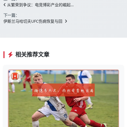
从繁荣到争议：电竞博彩产业的崛起…
下一篇：
伊斯兰马哈切夫UFC伤病恢复与回
相关推荐文章