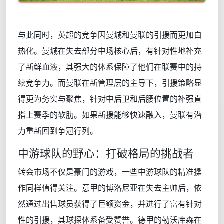
与此同时，英超的竞争因曼城和曼联的引援而更加白
热化。曼城在失去部分中场核心后，有针对性地补充
了新鲜血液，其强大的体系保障了他们在联赛中的持
续竞争力。而曼联在新管理层的主导下，引援策略显
得更为务实与聚焦，针对中后卫和后腰位置的补强直
指上赛季的软肋。如果新援能够快速融入，曼联有潜
力重新回到争冠行列。
中游球队的野心：打破格局的挑战者
转会市场不仅是豪门的游戏，一些中游球队的精准操
作同样值得关注。意甲的博洛尼亚在失去主帅后，依
然通过出售球员获得了巨额资金，并进行了富有针对
性的引援，其球探体系备受赞誉。德甲的勒沃库森在