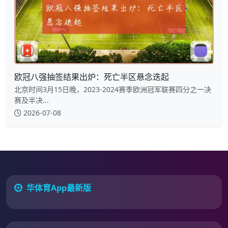
欧冠八强抽签结果出炉：死亡半区悬念迭起
北京时间3月15日晚，2023-2024赛季欧洲冠军联赛四分之一决
赛及半决...
2026-07-08
华体育App最新版