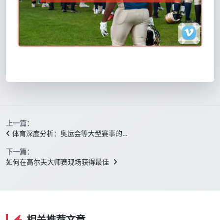
上一篇：
体育深度分析：奥运会等大型赛事的…
下一篇：
如何在高尔夫大师赛现场获得最佳
相关推荐文章