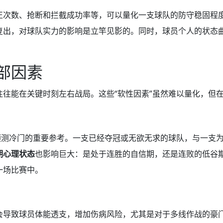
正次数、抢断和拦截成功率等，可以量化一支球队的防守稳固程
复出，对球队实力的影响是立竿见影的。同时，球员个人的状态
部因素
往能在关键时刻左右战局。这些“软性因素”虽然难以量化，但
是预测冷门的重要参考。一支已经夺冠或无欲无求的球队，与一支
期心理状态
也影响巨大：是处于连胜的自信期，还是连败的低谷
一场比赛中。
会导致球员体能透支，增加伤病风险，尤其是对于多线作战的豪