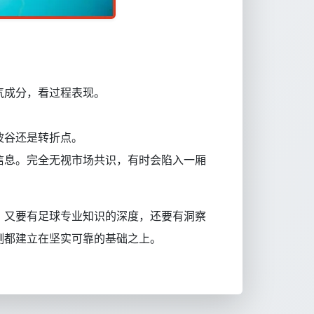
气成分，看过程表现。
波谷还是转折点。
信息。完全无视市场共识，有时会陷入一厢
，又要有足球专业知识的深度，还要有洞察
测都建立在坚实可靠的基础之上。