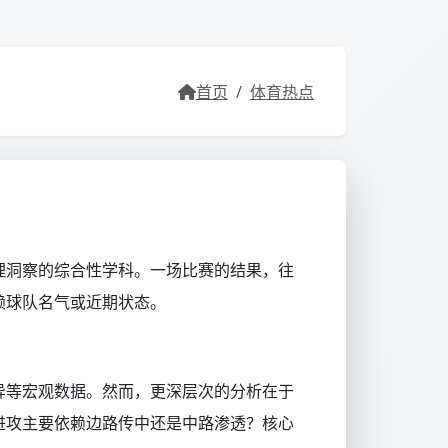
首页
/
体育热点
理洞察的综合性学科。一场比赛的结果，往
赖球队名气或近期状态。
异等宏观数据。然而，更深层次的分析在于
进攻主要依赖边路传中还是中路渗透？核心