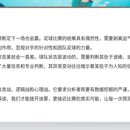
就断定下一场也会赢。足球比赛的结果具有偶然性，需要剥离运
的作用，忽视对手的针对性和团队足球的力量。
状态差就会一直差。球队状态是波动的，需要判断其处于波峰、
了大量信息和专业判断，其异常变动往往暗示着某些不为人知的
信息战、逻辑战和心理战。它要求分析者既要有数据挖掘的严谨
解读，我们才能拨开迷雾，更接近比赛的真实可能，让每一次预