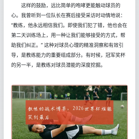
这样的鼓励，远比简单的咆哮更能触动球员的
心。我曾听到一位队长在赛后接受采访时动情地说：
“教练，他永远相信我们。即使我们犯了错，他也会在
第二天训练场上，用一种让我们能够接受的方式，帮
助我们纠正。” 这种对球员心理的精准洞察和有效引
导，是教练能力的重要组成部分。有时候，冠军奖杯
的另一半，是教练对球员潜能的深度挖掘。