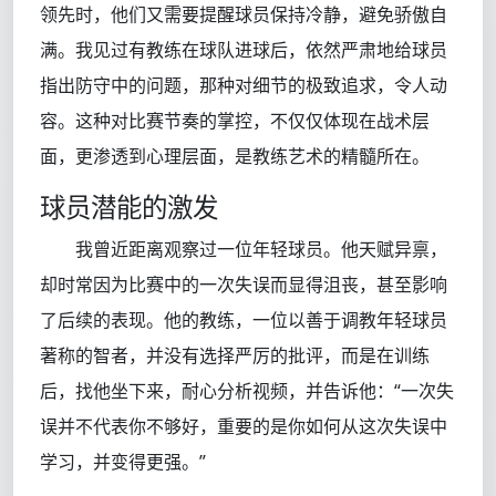
领先时，他们又需要提醒球员保持冷静，避免骄傲自
满。我见过有教练在球队进球后，依然严肃地给球员
指出防守中的问题，那种对细节的极致追求，令人动
容。这种对比赛节奏的掌控，不仅仅体现在战术层
面，更渗透到心理层面，是教练艺术的精髓所在。
球员潜能的激发
我曾近距离观察过一位年轻球员。他天赋异禀，
却时常因为比赛中的一次失误而显得沮丧，甚至影响
了后续的表现。他的教练，一位以善于调教年轻球员
著称的智者，并没有选择严厉的批评，而是在训练
后，找他坐下来，耐心分析视频，并告诉他：“一次失
误并不代表你不够好，重要的是你如何从这次失误中
学习，并变得更强。”