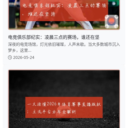
电竞俱乐部纪实：凌晨三点的赛场，谁还在坚
深夜的电竞场馆，灯光依旧璀璨，人声未歇。当大多数城市沉入
梦乡，这里...
2026-05-24