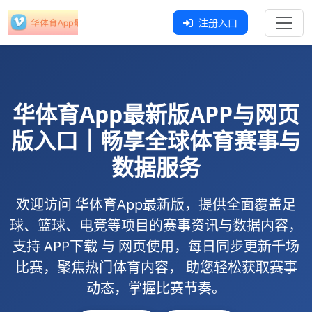
注册入口
华体育App最新版
APP与网页
版入口｜畅享全球体育赛事与
数据服务
欢迎访问
华体育App最新版
，提供全面覆盖足
球、篮球、电竞等项目的赛事资讯与数据内容，
支持
APP下载
与
网页使用
，每日同步更新千场
比赛，聚焦热门体育内容， 助您轻松获取赛事
动态，掌握比赛节奏。