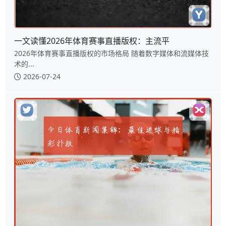
一文读懂2026年体育赛事直播版权：主流平
2026年体育赛事直播版权的市场格局 随着数字媒体和流媒体技
术的...
2026-07-24