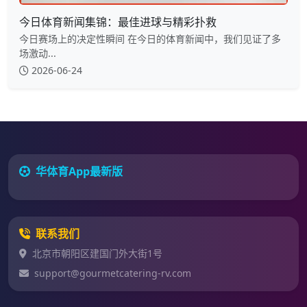
今日体育新闻集锦：最佳进球与精彩扑救
今日赛场上的决定性瞬间 在今日的体育新闻中，我们见证了多
场激动...
2026-06-24
华体育App最新版
联系我们
北京市朝阳区建国门外大街1号
support@gourmetcatering-rv.com