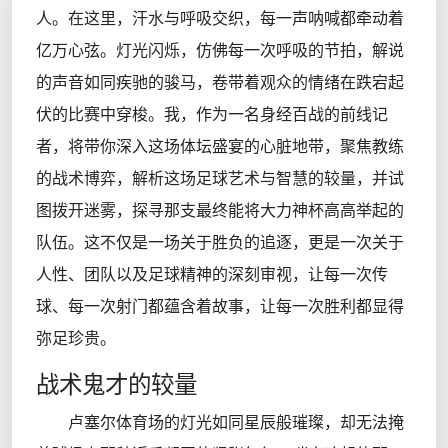
人。在这里，汗水与呼吸交织，每一声呐喊都牵动着
亿万心弦。灯光闪烁，仿佛每一次呼吸的节拍，解说
的声音如同疾驰的骏马，卷带着观众的情绪在跌宕起
伏的比赛中穿梭。我，作为一名身经百战的前线记
者，将带你深入这场体坛盛宴的心脏地带，聚焦教练
的战术博弈，解析这场足球艺术与智慧的较量，并试
图拨开迷雾，探寻那支最终能将大力神杯高高举起的
队伍。这不仅是一场关于胜负的追逐，更是一次关于
人性、团队以及足球精神的深刻审视，让每一次传
球、每一次射门都蕴含着故事，让每一次胜利都显得
弥足珍贵。
战术鬼才的较量
卢塞尔体育场的灯光如同星辰般璀璨，却无法掩