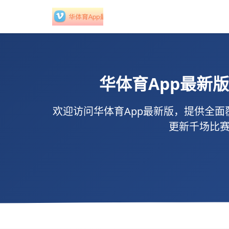
华体育App最新版
欢迎访问
华体育App最新版
，提供全面
更新千场比赛