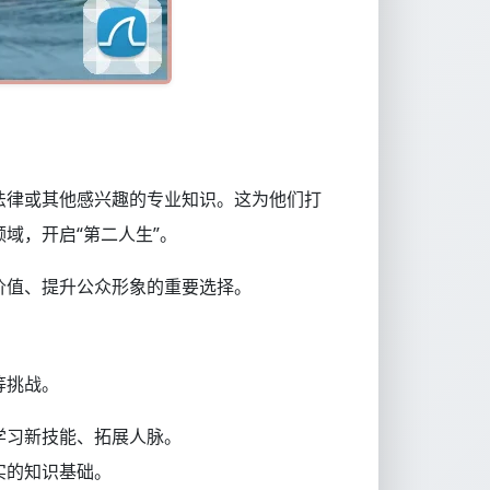
法律或其他感兴趣的专业知识。这为他们打
域，开启“第二人生”。
价值、提升公众形象的重要选择。
等挑战。
学习新技能、拓展人脉。
实的知识基础。