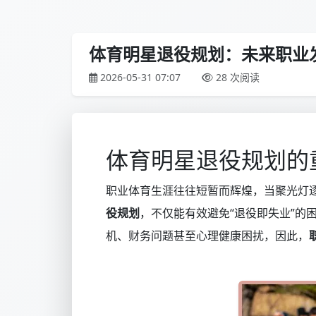
体育明星退役规划：未来职业
2026-05-31 07:07
28 次阅读
体育明星退役规划的
职业体育生涯往往短暂而辉煌，当聚光灯
役规划
，不仅能有效避免“退役即失业”
机、财务问题甚至心理健康困扰，因此，