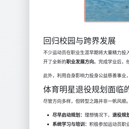
回归校园与跨界发展
不少运动员在职业生涯早期将大量精力投
开了全新的
职业发展方向
。完成学业后，
此外，利用自身影响力投身公益慈善事业
体育明星退役规划面临
尽管方向多样，但转型之路并非一帆风顺
尽早启动规划：
理想情况下，
退役规
系统学习与培训：
积极参加运动员职