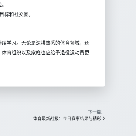
险。
活目标和社交圈。
持续学习。无论是深耕熟悉的体育领域，还
、体育组织以及家庭也应给予退役运动员更
下一篇：
体育最新战报：今日赛事结果与精彩