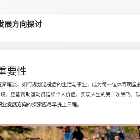
发展方向探讨
重要性
逐渐暗淡，如何规划退役后的生活与事业，成为每一位体育明星
的困境，更能帮助运动员延续个人价值，实现人生的第二次腾飞。
职业发展方向
的探索应尽早提上日程。