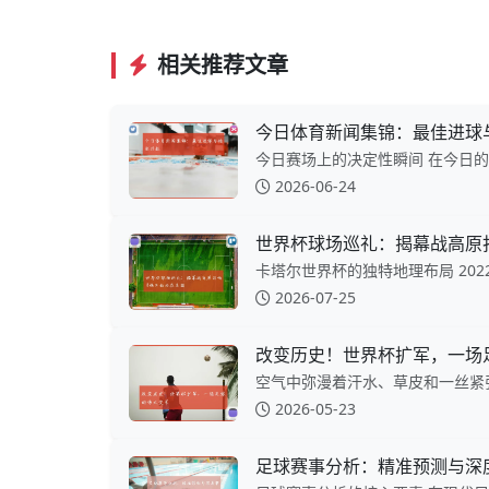
相关推荐文章
今日体育新闻集锦：最佳进球
今日赛场上的决定性瞬间 在今日的
2026-06-24
世界杯球场巡礼：揭幕战高原打
卡塔尔世界杯的独特地理布局 202
2026-07-25
改变历史！世界杯扩军，一场
空气中弥漫着汗水、草皮和一丝紧张
2026-05-23
足球赛事分析：精准预测与深